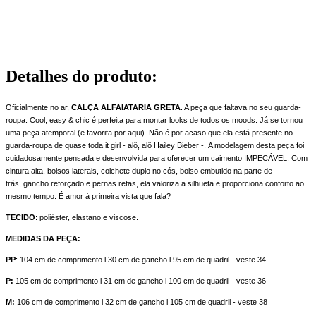
Detalhes do produto
:
Oficialmente no ar,
CALÇA ALFAIATARIA GRETA
. A peça que faltava no seu guarda-
roupa. Cool, easy & chic é perfeita para montar looks de todos os moods. Já se tornou
uma peça atemporal (e favorita por aqui). Não é por acaso que ela está presente no
guarda-roupa de quase toda it girl - alô, alô Hailey Bieber -. A modelagem desta peça foi
cuidadosamente pensada e desenvolvida para oferecer um caimento IMPECÁVEL. Com
cintura alta, bolsos laterais, colchete duplo no cós, bolso embutido na parte de
trás, gancho reforçado e pernas retas, ela valoriza a silhueta e proporciona conforto ao
mesmo tempo. É amor à primeira vista que fala?
TECIDO
: poliéster, elastano e viscose.
MEDIDAS DA PEÇA:
PP
: 104 cm de comprimento l 30 cm de gancho l 95 cm de quadril - veste 34
P:
105 cm de comprimento l 31 cm de gancho l 100 cm de quadril - veste 36
M:
106 cm de comprimento l 32 cm de gancho l 105 cm de quadril - veste 38