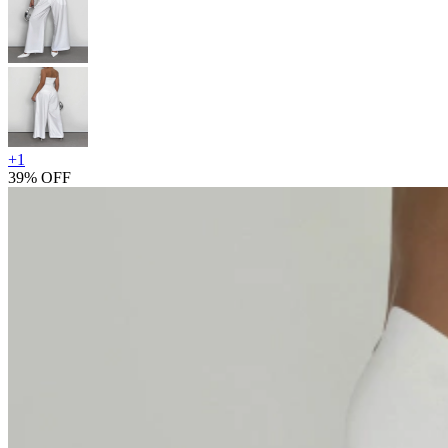
+
1
39% OFF